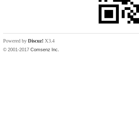
文件尺寸:
大小不限制
, 可用扩展名:
jpg, jpeg, gif, png
Powered by
Discuz!
X3.4
上传附件
州
© 2001-2017
Comsenz Inc.
或将文件直接拖到这里
华
文件尺寸:
大小不限制
, 可用扩展名:
gif,jpg,jpeg,png