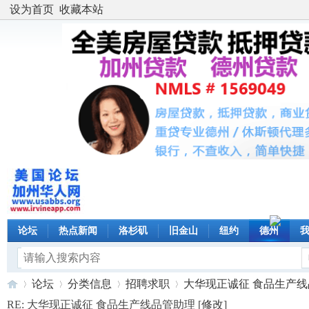
设为首页
收藏本站
论坛
热点新闻
洛杉矶
旧金山
纽约
德州
论坛
分类信息
招聘求职
大华现正诚征 食品生产线品管
RE: 大华现正诚征 食品生产线品管助理 [
修改
]