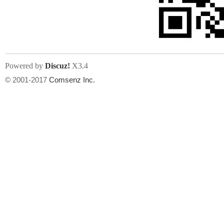
文件尺寸:
大小不限制
, 可用扩展名:
jpg, jpeg, gif, png
Powered by
Discuz!
X3.4
上传附件
州
© 2001-2017
Comsenz Inc.
或将文件直接拖到这里
华
文件尺寸:
大小不限制
, 可用扩展名:
gif,jpg,jpeg,png