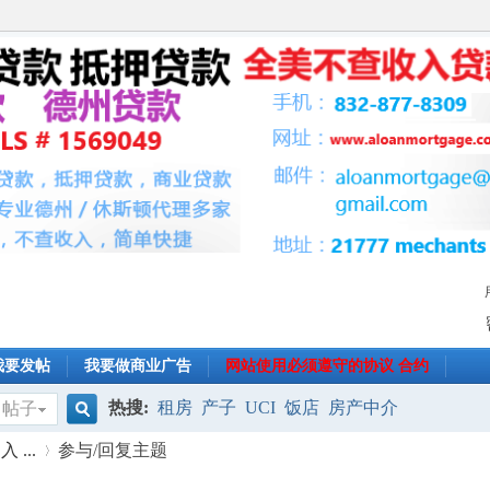
我要发帖
我要做商业广告
网站使用必须遵守的协议 合约
热搜:
租房
产子
UCI
饭店
房产中介
帖子
搜
...
参与/回复主题