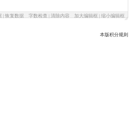
据
|
恢复数据
字数检查
|
清除内容
加大编辑框
|
缩小编辑框
本版积分规则