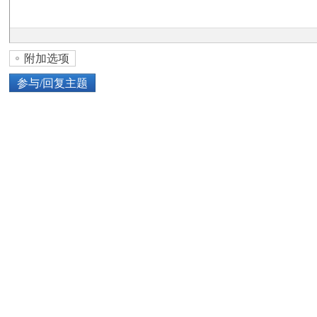
论
附加选项
参与/回复主题
上传图片
网络图片
坛
或将图片直接拖到这里
加
点击图片添加到帖子内容中