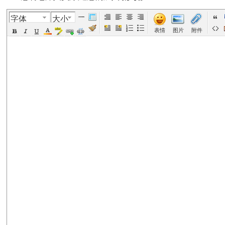
字体
大小
美
›
›
›
›
表情
图片
附件
国