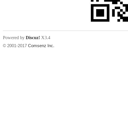
文件尺寸:
大小不限制
, 可用扩展名:
jpg, jpeg, gif, png
Powered by
Discuz!
X3.4
上传附件
州
© 2001-2017
Comsenz Inc.
或将文件直接拖到这里
华
文件尺寸:
大小不限制
, 可用扩展名:
gif,jpg,jpeg,png