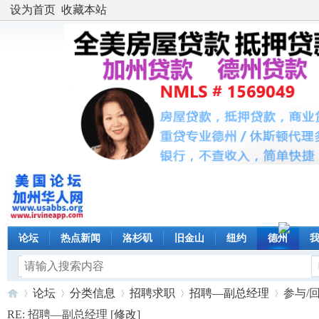
设为首页
收藏本站
论坛
热点新闻
洛杉矶
旧金山
纽约
德州
论坛
分类信息
招聘求职
招聘—副总经理
参与/
RE: 招聘—副总经理 [
修改
]