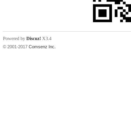
文件尺寸:
大小不限制
, 可用扩展名:
jpg, jpeg, gif, png
Powered by
Discuz!
X3.4
上传附件
州
© 2001-2017
Comsenz Inc.
或将文件直接拖到这里
华
文件尺寸:
大小不限制
, 可用扩展名:
gif,jpg,jpeg,png