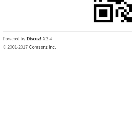
文件尺寸:
大小不限制
, 可用扩展名:
jpg, jpeg, gif, png
Powered by
Discuz!
X3.4
上传附件
州
© 2001-2017
Comsenz Inc.
或将文件直接拖到这里
华
文件尺寸:
大小不限制
, 可用扩展名:
gif,jpg,jpeg,png