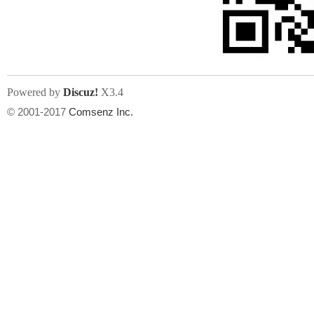
文件尺寸:
大小不限制
, 可用扩展名:
jpg, jpeg, gif, png
Powered by
Discuz!
X3.4
上传附件
州
© 2001-2017
Comsenz Inc.
或将文件直接拖到这里
华
文件尺寸:
大小不限制
, 可用扩展名:
gif,jpg,jpeg,png