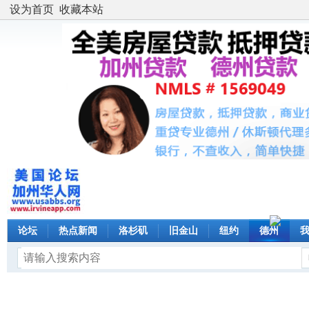
设为首页
收藏本站
论坛
热点新闻
洛杉矶
旧金山
纽约
德州