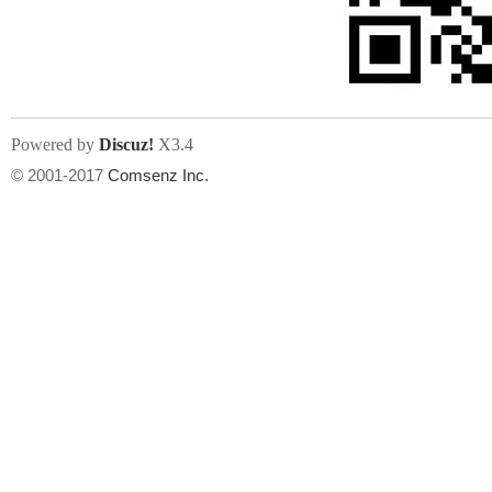
文件尺寸:
大小不限制
, 可用扩展名:
jpg, jpeg, gif, png
Powered by
Discuz!
X3.4
上传附件
州
© 2001-2017
Comsenz Inc.
或将文件直接拖到这里
华
文件尺寸:
大小不限制
, 可用扩展名:
gif,jpg,jpeg,png