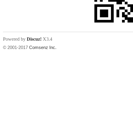
文件尺寸:
大小不限制
, 可用扩展名:
jpg, jpeg, gif, png
Powered by
Discuz!
X3.4
上传附件
州
© 2001-2017
Comsenz Inc.
或将文件直接拖到这里
华
文件尺寸:
大小不限制
, 可用扩展名:
gif,jpg,jpeg,png