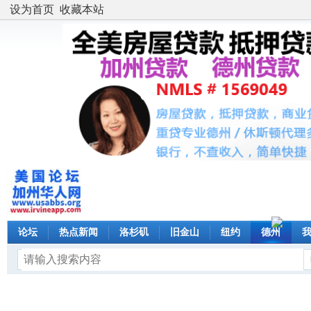
设为首页
收藏本站
论坛
热点新闻
洛杉矶
旧金山
纽约
德州