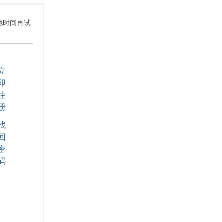
其他时间再试
立
即
注
册
找
回
密
码