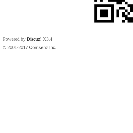
文件尺寸:
大小不限制
, 可用扩展名:
jpg, jpeg, gif, png
Powered by
Discuz!
X3.4
上传附件
州
© 2001-2017
Comsenz Inc.
或将文件直接拖到这里
华
文件尺寸:
大小不限制
, 可用扩展名:
gif,jpg,jpeg,png