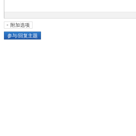
论
附加选项
参与/回复主题
上传图片
网络图片
坛
或将图片直接拖到这里
加
点击图片添加到帖子内容中