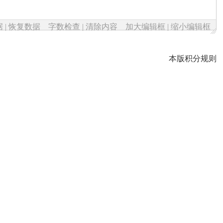
据
|
恢复数据
字数检查
|
清除内容
加大编辑框
|
缩小编辑框
本版积分规则