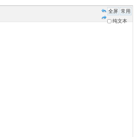
全屏
常用
纯文本