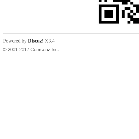
文件尺寸:
大小不限制
, 可用扩展名:
jpg, jpeg, gif, png
Powered by
Discuz!
X3.4
上传附件
州
© 2001-2017
Comsenz Inc.
或将文件直接拖到这里
华
文件尺寸:
大小不限制
, 可用扩展名:
gif,jpg,jpeg,png