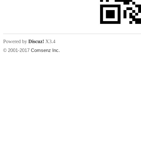
文件尺寸:
大小不限制
, 可用扩展名:
jpg, jpeg, gif, png
Powered by
Discuz!
X3.4
上传附件
州
© 2001-2017
Comsenz Inc.
或将文件直接拖到这里
华
文件尺寸:
大小不限制
, 可用扩展名:
gif,jpg,jpeg,png