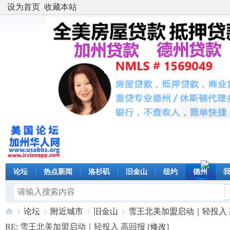
设为首页
收藏本站
论坛
热点新闻
洛杉矶
旧金山
纽约
德州
论坛
附近城市
旧金山
雪王北美加盟启动｜轻投入 高回
RE: 雪王北美加盟启动｜轻投入 高回报 [
修改
]