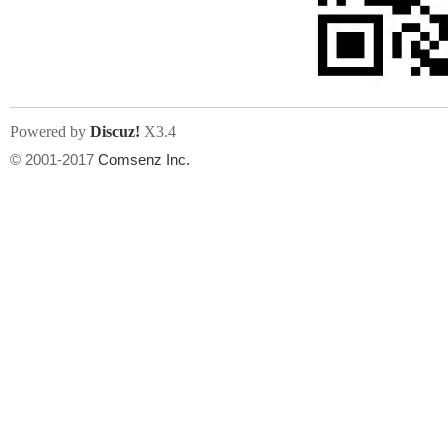
文件尺寸:
大小不限制
, 可用扩展名:
jpg, jpeg, gif, png
Powered by
Discuz!
X3.4
上传附件
州
© 2001-2017
Comsenz Inc.
或将文件直接拖到这里
华
文件尺寸:
大小不限制
, 可用扩展名:
gif,jpg,jpeg,png