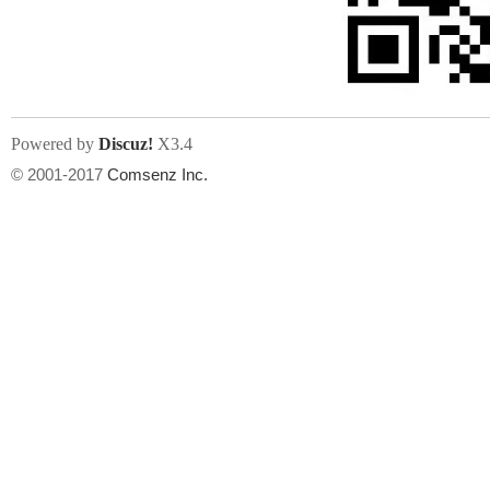
文件尺寸:
大小不限制
, 可用扩展名:
jpg, jpeg, gif, png
Powered by
Discuz!
X3.4
上传附件
州
© 2001-2017
Comsenz Inc.
或将文件直接拖到这里
华
文件尺寸:
大小不限制
, 可用扩展名:
gif,jpg,jpeg,png