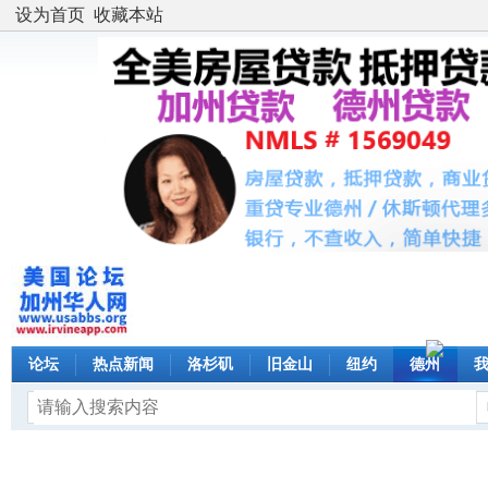
设为首页
收藏本站
论坛
热点新闻
洛杉矶
旧金山
纽约
德州