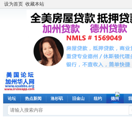
设为首页
收藏本站
论坛
热点新闻
洛杉矶
旧金山
纽约
德州