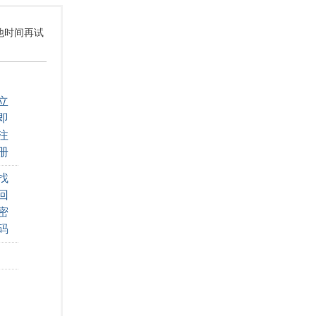
其他时间再试
立
即
注
册
找
回
密
码