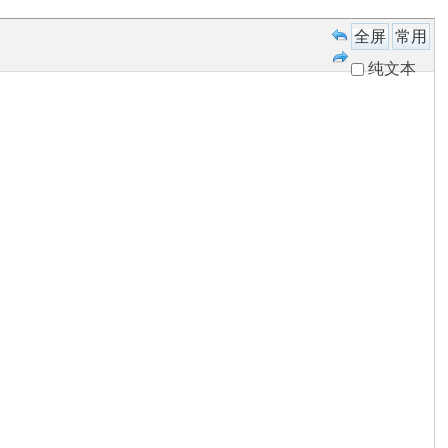
全屏
常用
纯文本