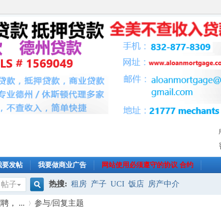
我要发帖
我要做商业广告
网站使用必须遵守的协议 合约
热搜:
租房
产子
UCI
饭店
房产中介
帖子
搜
， ...
参与/回复主题