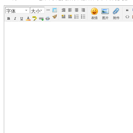
字体
大小
美
›
›
›
›
表情
图片
附件
国