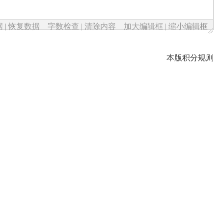
据
|
恢复数据
字数检查
|
清除内容
加大编辑框
|
缩小编辑框
本版积分规则