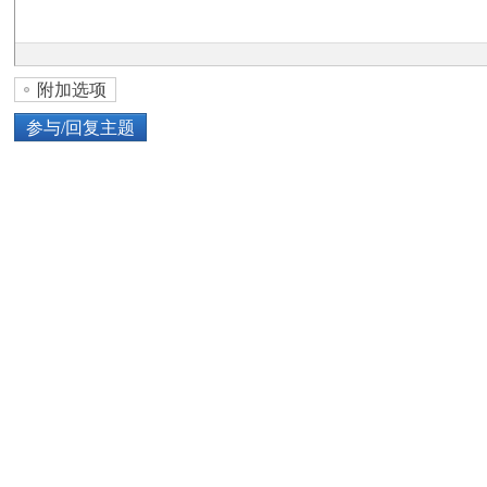
论
附加选项
参与/回复主题
上传图片
网络图片
坛
或将图片直接拖到这里
加
点击图片添加到帖子内容中