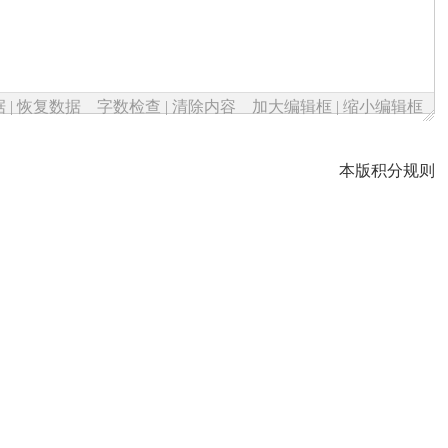
据
|
恢复数据
字数检查
|
清除内容
加大编辑框
|
缩小编辑框
本版积分规则