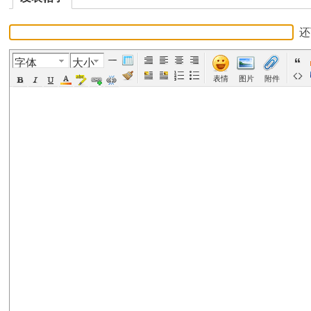
美
›
›
›
›
字体
大小
表情
图片
附件
国