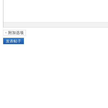
论
附加选项
发表帖子
坛
上传图片
网络图片
或将图片直接拖到这里
加