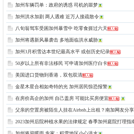
加州车辆罚单：政府的诱惑 司机的噩梦
加州洪水加剧 两人遇难 近万人接疏散令
八旬翁驾车受困加州暴雪中 吃零食捱过六天
加州将遇新风暴袭击 多地面临洪水威胁
加州3月积雪达本世纪最高水平 或创历史纪录
加
50岁以上所有非法移民 可申请加州医疗白卡
美国进口货物到香港，双包双清
金星木星合相如奇特的光 加州居民惊恐报警
在房价高企的加州 自己盖房 可能比买房便宜
父亲的空置房被陌生人挂在Airbnb上出租？南加网友分享惊
州
2023加州后院种植水果的法律规定 春季加州庭院打理指
加州将迎暖雨 专家：积雪地区小心洪水