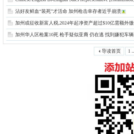
沾好友鲜血“装死”才活命 加州枪击幸存者近乎崩溃
加州或征收新富人税,2024年起净资产超过$10亿需额外缴税
加州华人区枪案10死 枪手疑似亚裔 仍在逃 找到嫌犯车辆
导读首页
1 ..