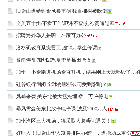
旧金山遭受致命风暴重创 数百棵树被吹倒
国
全美五十州/不看工作证明/不查收入/高通过率
招聘海外华人兼职，在家可办公
洛杉矶教育系统罢工 逾50万学生停课
暴雨连番 加州20%夏季草莓田淹没
加州一小偷跑进机场偷直升机，结果刚上天就坠毁了…好.
论
硅谷银行倒闭 全球有哪些公司受到影响？
风暴来袭 美东北被大雪掩埋 数十万户停电
暴风雪袭美东北致停电停课 波及2500万人
加州湾区三大机场，将采取人脸辨识通关！
好吓人！旧金山华人凌晨排队办签证，遭抢劫成重伤
坛