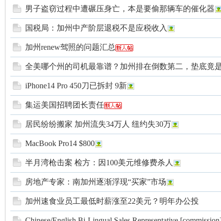
男子盗窃过程中遭碾压身亡，本是要偷那辆车的催化器
国税局：加州中产阶层退税不是应税收入
加州renew驾照的问题汇总
网
全美哪个州的司机最靠谱？加州排在倒数第二，垫底竟
iPhone14 Pro 450刀已拆封 9新
集运美国招聘团长责任
居民纷纷搬家 加州流失34万人 纽约失30万
MacBook Pro14 $800
半月湾枪击案 检方：因100美元维修费杀人
房地产专家：南加州逐渐浮现“买家”市场
加州速食业员工最低时薪涨至22美元？明年办公投
Chinese/English Bi-Lingual Sales Representative [commission