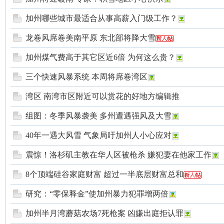
加州哪些城市最适合从事高薪入门级工作？
龙卷风席卷美南平原 东北部将降大雪
加州煤气费高于其它区近6倍 为何这么贵？
华
三个快速风暴系统 本周将席卷湾区
湾区 南湾市区附近可以赏花的好地方编辑推
组图：冬季风暴袭美 多州遭遇强风及大雪
40年一遇大风雪 气象局吁加州人小心应对
震惊！洛杉矶主教在华人区被枪杀 嫌犯妻在他家工作
人
8个顶端硅谷家庭财富 超过一半底层财富总和
研究：“零保释金”使加州暴力犯罪增两倍
加州半月湾蘑菇农场7死枪案 凶嫌出庭拒认罪