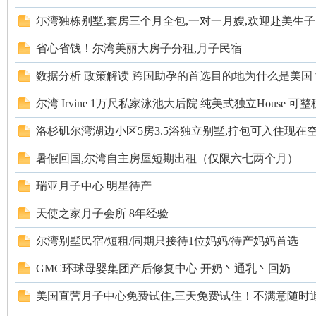
尓湾独栋别墅,套房三个月全包,一对一月嫂,欢迎赴美生子..
省心省钱！尔湾美丽大房子分租,月子民宿
数据分析 政策解读 跨国助孕的首选目的地为什么是美国
尔湾 Irvine 1万尺私家泳池大后院 纯美式独立House 可整租
州
洛杉矶尔湾湖边小区5房3.5浴独立别墅,拧包可入住现在空出
暑假回国,尔湾自主房屋短期出租（仅限六七两个月）
瑞亚月子中心 明星待产
天使之家月子会所 8年经验
尔湾别墅民宿/短租/同期只接待1位妈妈/待产妈妈首选
华
GMC环球母婴集团产后修复中心 开奶丶通乳丶回奶
美国直营月子中心免费试住,三天免费试住！不满意随时