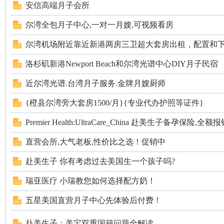
安信高端月子会所
尔湾全包月子中心,一对一月嫂,可视频看房
尔湾机场附近靠近新港两房三卫超大套房出租，配置和下.
人
洛杉矶新港Newport Beach和尔湾光谱中心DIY月子民宿
近尔湾光谱.台湾月子服务.金牌月嫂厨师
{橙县尔湾旁大套房1500/月}{专业代办护照等证件}
Premier Health:UltraCare_China 赴美生子备孕保险,
直营会所,大气老板,性价比之选！促销中
网
赴美生子 你有考虑过去美国生一个孩子吗?
瑞亚医疗 小瑞教您如何选择配方奶！
五星美国直营月子中心先体验后付费！
赴美生子：美宝双重国籍问题全解读