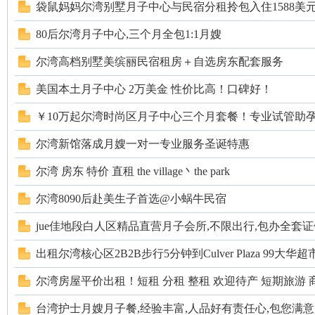
论
袋鼠妈妈尔湾别墅月子中心与民宿分租拎包入住1588美元
80后尔湾月子中心,三个月全包1:1月嫂
尔湾高档别墅美缤丽民宿租房＋自选房东配套服务
美国本土月子中心 2万美金 性价比高！口碑好！
￥10万起尔湾时尚区月子中心三个月套餐！专业试管助孕成
坛
尔湾新馆落成月嫂一对一专业服务圣诞特惠
尔湾 房东 特价 直租 the village丶the park
尔湾8090后赴美生子首选@小蜗牛民宿
jue佳地段白人区精品直营月子会所,不限出行,包办全套证件.
出租尔湾核心区2B2B步行5分钟到Culver Plaza 99大华超
尔湾房屋平价出租！短租 分租 整租 欢迎待产 短期旅游 商.
加
台湾护士月嫂月子餐,经验丰富,人品好有责任心,包您满