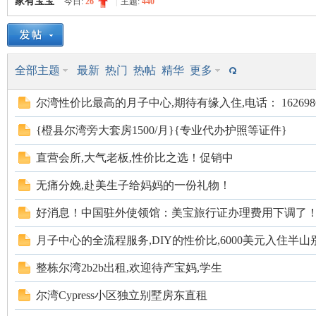
家有宝宝
今日:
26
|
主题:
440
美
»
›
›
全部主题
最新
热门
热帖
精华
更多
尔湾性价比最高的月子中心,期待有缘入住,电话： 1626986
{橙县尔湾旁大套房1500/月}{专业代办护照等证件}
直营会所,大气老板,性价比之选！促销中
国
无痛分娩,赴美生子给妈妈的一份礼物！
好消息！中国驻外使领馆：美宝旅行证办理费用下调了
月子中心的全流程服务,DIY的性价比,6000美元入住半山
整栋尔湾2b2b出租,欢迎待产宝妈,学生
尔湾Cypress小区独立别墅房东直租