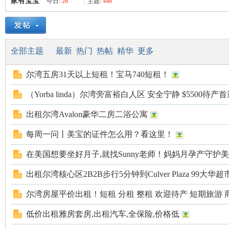
家有宝宝
今日:
26
|
主题:
440
美
»
›
›
全部主题
最新
热门
热帖
精华
更多
尔湾五房31天以上短租！宝马740短租！
（Yorba linda）尔湾旁富裕白人区 安全宁静 $5500待产
出租尔湾Avalon豪华二房二浴公寓
国
每周一问丨美宝的证件怎么用？看这里！
在美国想要坐好月子,就找Sunny老师！妈妈月孕产守护
出租尔湾核心区2B2B步行5分钟到Culver Plaza 99大华超
尔湾房屋平价出租！短租 分租 整租 欢迎待产 短期旅游
低价出租雅房套房,出租汽车,全保险,价格低