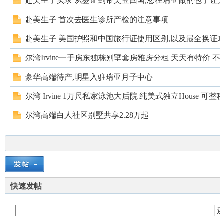
赴美生子实录 从签证到带美宝回国,您在瑞亚做的包子让大.
赴美生子 首次去医生诊所产检的注意事项
赴美生子 美国护照和中国旅行证使用区别,以及最全换证攻.
尔湾Irvine一手房东独栋别墅套房雅房分租 天天有特价 不是
豪华高端待产,明星入驻瑞亚月子中心
尔湾 Irvine 1万尺私家泳池大后院 纯美式独立House 可整租
尔湾高端白人社区别墅共享2.28万起
快速发帖