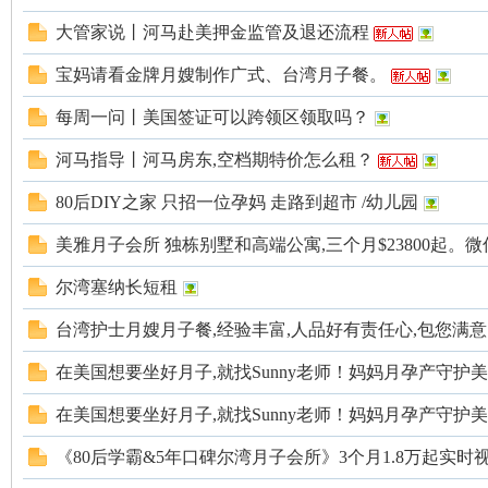
大管家说丨河马赴美押金监管及退还流程
宝妈请看金牌月嫂制作广式、台湾月子餐。
每周一问丨美国签证可以跨领区领取吗？
河马指导丨河马房东,空档期特价怎么租？
州
80后DIY之家 只招一位孕妈 走路到超市 /幼儿园
美雅月子会所 独栋别墅和高端公寓,三个月$23800起。微信
尔湾塞纳长短租
台湾护士月嫂月子餐,经验丰富,人品好有责任心,包您满
在美国想要坐好月子,就找Sunny老师！妈妈月孕产守护美国
华
在美国想要坐好月子,就找Sunny老师！妈妈月孕产守护美国
《80后学霸&5年口碑尔湾月子会所》3个月1.8万起实时视频