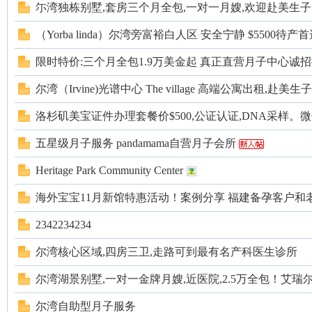
尓湾独栋别墅,套房三个月全包,一对一月嫂,欢迎赴美生子..
（Yorba linda）尔湾旁富裕白人区 安全宁静 $5500待产
限时特价:三个月全包1.9万美金起 真正直营月子中心诚招待
人
尔湾（Irvine)光谱中心 The village 高端公寓出租,赴美生
洛杉矶美宝证件办理套餐价$500,公证认证,DNA采样。微信号
五星级月子服务 pandamama自营月子会所
Heritage Park Community Center
海外宝宝11月新馆特惠活动！案例分享 福建备孕客户和老.
网
2342234234
尔湾核心区域,四房三卫,走路可到最有名产科医生诊所
尔湾湖景别墅,一对一金牌月嫂,近医院,2.5万全包！艾瑞尔.
尔湾自助型月子服务