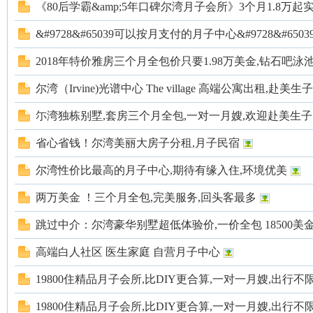
论
《80后学霸&amp;5年口碑尔湾月子会所》3个月1.8万
&#9728&#65039可以按月支付的月子中心&#9728&#65039微
2018年特价雅房三个月全包价只要1.98万美金,钻石吧泳
尔湾（Irvine)光谱中心 The village 高端公寓出租,赴美生
尓湾独栋别墅,套房三个月全包,一对一月嫂,欢迎赴美生
坛
省心省钱！尔湾美丽大房子分租,月子民宿
尔湾性价比最高的月子中心,期待有缘入住,环境优美
两万美金 ！三个月全包,完美服务,回头客最多
跳过中介：尔湾豪华别墅超低体验价,一价全包 18500美
高端白人社区 医生家庭 自营月子中心
19800住精品月子会所,比DIY更合算,一对一月嫂,出行不
加
19800住精品月子会所,比DIY更合算,一对一月嫂,出行不