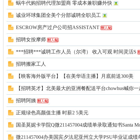
论
蜗牛代购招聘代理加盟商 零成本兼职赚外快
诚业环球集团全美个分部诚聘全职员工
ESCROW房产过户公司招ASSISTANT
招聘女按摩师
***招聘***诚聘工作人员（尔湾） 收入可观 时间灵活S
坛
招聘搬家工人
【映客海外版平台】【在美华语主播】月底前送300美
【招聘英才】北美最大的亚洲餐配送平台chowhus喊你
招聘阿姨
正规绿色高颜值主播 时薪2 5美元
国圣莫妮卡学院Q微211457004成绩单录取通知书Santa Monica
加
微211457004办美国宾夕法尼亚州立大学PSU毕业证成绩单Penn