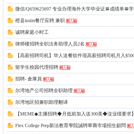
微信/Q659625697 专业办理海外大学毕业证〓成绩单〓
橙县tustin餐厅应聘 兼职
诚聘家庭小时工
律师楼招聘全职法务助理人员2名
州
【高薪招聘司机】华人送餐软件现高薪招聘司机月入$500
留学生校园代理招聘
招聘- 倉庫員
尔湾地产公司招聘全职助理
尔湾地区招兼职助理翻译
华
【MEME◆主播招聘◆月低前加入送300美◆沒业绩要求
Flex College Prep新法教育學院誠聘華裔市場招生顧問