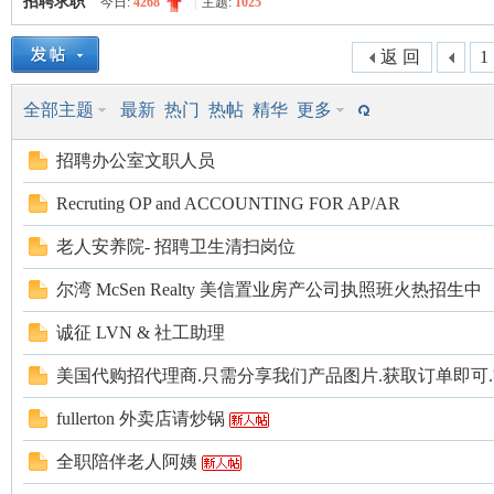
招聘求职
今日:
4268
|
主题:
1025
美
»
›
›
返 回
1
全部主题
最新
热门
热帖
精华
更多
招聘办公室文职人员
Recruting OP and ACCOUNTING FOR AP/AR
老人安养院- 招聘卫生清扫岗位
国
尔湾 McSen Realty 美信置业房产公司执照班火热招生中
诚征 LVN & 社工助理
美国代购招代理商.只需分享我们产品图片.获取订单即可
fullerton 外卖店请炒锅
全职陪伴老人阿姨