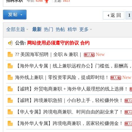
招聘求职
今日:
4268
|
主题:
1025
美
»
›
›
返 回
1
全部主题
最新
热门
热帖
精华
更多
公告:
网站使用
必须遵守的
协议 合约
?? 美国海军招聘｜全职 & 兼职｜
New
【海外华人专属｜线上兼职远程办公】门槛低，薪酬高
国
海外线上兼职｜零投资零风险，提成即时结！
New
【诚聘】外贸电商兼职 + 海外华人最理想的线上选择！
【诚聘】跨境兼职急招｜小白秒上手，轻松赚外快！
【华人专属】跨境电商兼职、时间自由的副业来了！
【海外华人专属】跨境电商兼职，居家轻松赚佣金！