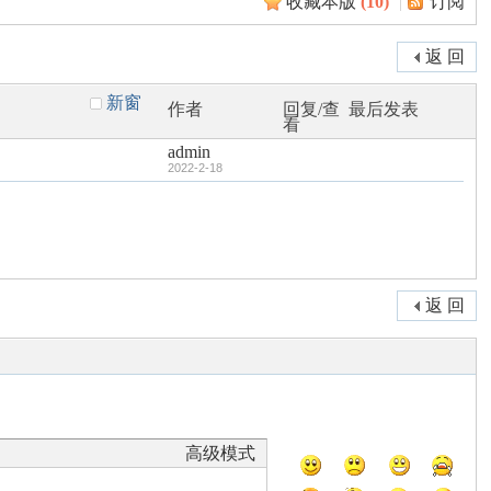
收藏本版
(
10
)
|
订阅
返 回
新窗
作者
回复/查
最后发表
看
admin
2022-2-18
返 回
高级模式