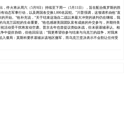
文指出，停火将从周六（5月9日）持续至下周一（5月11日），旨在配合俄罗斯的胜
所有动态军事行动，以及两国各交换1,000名囚犯。”川普强调，这项请求由他“直
且艰苦战争结束的开始。”他补充说，“关于结束这场自二战以来最大冲突的谈判仍在继续，我
的乌克兰囚犯的生命重要。”他也感谢美国团队富有成效的外交参与，并期待美
庆祝活动受干扰将发动空袭。普京去年也曾提议类似休战，但未获基辅承认。相
争中提供协助，但他回应说：“我更希望你参与结束与乌克兰的战争，对我来
k）地区陷入僵局：莫斯科要求基辅从该地区撤军，而乌克兰坚决表示不会割让任何受