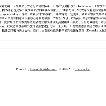
期三天的停火，并进行大规模换俘。川普在“真相社交”（Truth Social）上发
应庆祝，因为他们也是第二次世界大战的重要组成部分。”川普写道，“此次停火将包括暂停
Volodymyr Zelenskyy）达成一致表示“非常感谢”。“希望这是一场漫长、致命
并表示乌克兰同意停火的核心考量是换俘：“对我们来说，红场远不如那些能被接回家
受。俄罗斯国防部本周早些时候曾宣布为红场阅兵实施两天停火，但当时威胁说，若
回应。此次进展发生在外交活动频繁进行之际。上月底，川普曾透露普京提议在伊朗战
erov）抵达迈阿密与美方会晤。目前，由美国斡旋的和平谈判在顿涅茨克（Donets
Powered by
Discuz! X3.4 Archiver
© 2001-2017
Comsenz Inc.