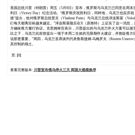
美国总统川普（特朗普）周五（5月8日）宣布，俄罗斯与乌克兰已同意在周末实施为
利日（Victory Day）纪念活动。“俄罗斯庆祝胜利日，同样地，乌克兰也
接”提出，他对俄罗斯总统普京（Vladimir Putin）与乌克兰总统泽连斯基（
们每天都离目标越来越近。”泽连斯基随后在X（原推特）上证实了这一消息，
方确保俄方履行协议。克里姆林宫表示，川普提出的与乌克兰停火方案可以接
比之下，乌克兰此前曾提出一项于本周二生效的无限期停火建议，并敦促俄方
说那更重要。”周四，乌克兰首席谈判代表鲁斯捷姆‧乌梅罗夫（Rustem Um
其控制的领土。
页:
[1]
查看完整版本:
川普宣布俄乌停火三天 两国大规模换俘