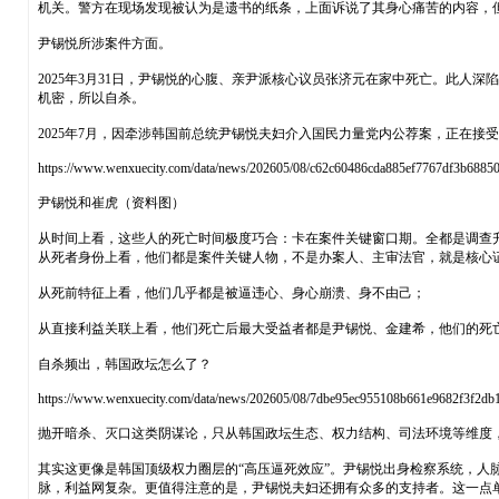
机关。警方在现场发现被认为是遗书的纸条，上面诉说了其身心痛苦的内容，但
尹锡悦所涉案件方面。
2025年3月31日，尹锡悦的心腹、亲尹派核心议员张济元在家中死亡。此
机密，所以自杀。
2025年7月，因牵涉韩国前总统尹锡悦夫妇介入国民力量党内公荐案，正在
https://www.wenxuecity.com/data/news/202605/08/c62c60486cda885ef7767df3b6885
尹锡悦和崔虎（资料图）
从时间上看，这些人的死亡时间极度巧合：卡在案件关键窗口期。全都是调查
从死者身份上看，他们都是案件关键人物，不是办案人、主审法官，就是核心
从死前特征上看，他们几乎都是被逼违心、身心崩溃、身不由己；
从直接利益关联上看，他们死亡后最大受益者都是尹锡悦、金建希，他们的死
自杀频出，韩国政坛怎么了？
https://www.wenxuecity.com/data/news/202605/08/7dbe95ec955108b661e9682f3f2db
抛开暗杀、灭口这类阴谋论，只从韩国政坛生态、权力结构、司法环境等维度
其实这更像是韩国顶级权力圈层的“高压逼死效应”。尹锡悦出身检察系统，
脉，利益网复杂。更值得注意的是，尹锡悦夫妇还拥有众多的支持者。这一点单看