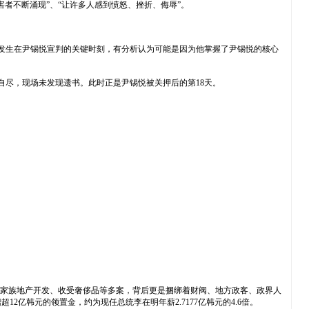
者不断涌现”、“让许多人感到愤怒、挫折、侮辱”。
情发生在尹锡悦宣判的关键时刻，有分析认为可能是因为他掌握了尹锡悦的核心
自尽，现场未发现遗书。此时正是尹锡悦被关押后的第18天。
、家族地产开发、收受奢侈品等多案，背后更是捆绑着财阀、地方政客、政界人
韩元的领置金，约为现任总统李在明年薪2.7177亿韩元的4.6倍。