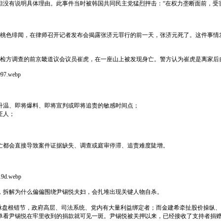
没有说明具体理由。此事件当时被韩国共同民主党猛烈抨击：“在权力垄断面前，受害
人深陷桃色绯闻，在律师召开记者发布会揭露张济元罪行的前一天，张济元死了。这件事
接受检方调查的前京畿道议会议员崔虎，在一座山上被发现身亡。警方认为崔虎是离家后
097.webp
升温、即将爆料、即将宣判或即将追责的敏感时间点；
证人；
亡都会直接导致案件证据缺失、调查或庭审停滞、追责难度陡增。
19d.webp
，拆解为什么偏偏围绕尹锡悦夫妇，会扎堆出现关键人物自杀。
人脉盘根错节，政府高层、司法系统、党内有大量利益绑定者；而金建希牵扯股价操纵
尹锡悦在牢里收到的捐款就可见一斑。尹锡悦被关押以来，已经接收了支持者捐赠超12亿