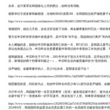
自杀，这片笼罩在韩国政坛上空的阴云，始终没有消散。
据新华社引述多家韩媒报道，当地时间6日凌晨1时，在韩国前总统尹锡悦妻
https://www.wenxuecity.com/data/news/202605/08/d481120807892de945fa6f736e11c
谁能想到，就在几天前，这名法官还敲下法槌，将金建希案的判罚从一审的有期
警方在申宗旿所穿衣物中发现遗书，其中写有“对不起，我选择自行离开”等内
令人唏嘘的是，据报在申宗旿被发现死亡的前一天，即5月5日，是韩国儿童
所以也有观点认为，申宗旿在负责重要案件审理过程中承受的工作负担过重，
据韩媒报道，申宗旿生于1971年，2001年毕业于首尔大学司法系，后开始
后，新增设的两个刑事审判庭之一）。申宗旿在业内被普遍评价为“坚持原则、工
涉尹锡悦、金建希案件的人，至少5位自杀，是阴谋还是巧合？
https://www.wenxuecity.com/data/news/202605/08/fcc7ddf509871ddbb058e91519455
细思极恐的是，到目前为止，包括申宗旿在内至少有5人因为涉及尹锡悦、金
2025年10月，韩国杨平郡一名官员郑希哲（音译）被发现在家中身亡，疑为
在家中留下了一张便条和一封手写遗书，然后告别了人世。郑希哲详细描述了接
https://www.wenxuecity.com/data/news/202605/08/2ad7e541d7f9dff9f293dc4e096407
2024年8月，韩国国民权益委员会负责反腐工作的一名高级官员被发现在家