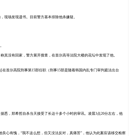
内，现场发现遗书。目前警方基本排除他杀嫌疑。
。
，称其没有回家，警方展开搜查，在首尔高等法院大楼的花坛中发现了他。
起在首尔高院刑事第15部任职（刑事15部是随着韩国内乱专门审判庭法出台
。据悉，郑希哲自杀当天接受了长达十多个小时的审讯。凌晨3点20分左右，他
他良心有愧，“我不这么想，但又没法反对，真痛苦”，他认为此案应该移交检察