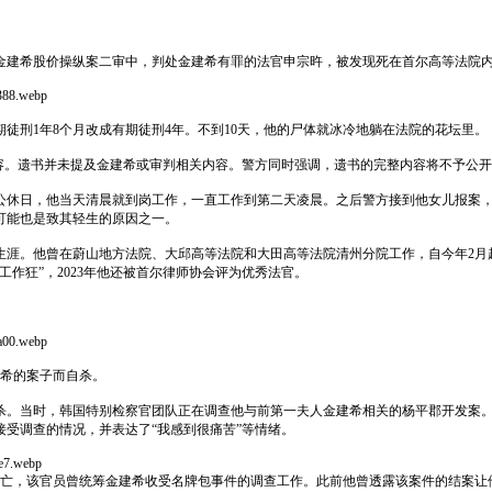
子金建希股价操纵案二审中，判处金建希有罪的法官申宗旿，被发现死在首尔高等法院
388.webp
徒刑1年8个月改成有期徒刑4年。不到10天，他的尸体就冰冷地躺在法院的花坛里。
容。遗书并未提及金建希或审判相关内容。警方同时强调，遗书的完整内容将不予公开
节公休日，他当天清晨就到岗工作，一直工作到第二天凌晨。之后警方接到他女儿报案
可能也是致其轻生的原因之一。
法官生涯。他曾在蔚山地方法院、大邱高等法院和大田高等法院清州分院工作，自今年2月
作狂”，2023年他还被首尔律师协会评为优秀法官。
a00.webp
建希的案子而自杀。
自杀。当时，韩国特别检察官团队正在调查他与前第一夫人金建希相关的杨平郡开发案
受调查的情况，并表达了“我感到很痛苦”等情绪。
e7.webp
中死亡，该官员曾统筹金建希收受名牌包事件的调查工作。此前他曾透露该案件的结案让