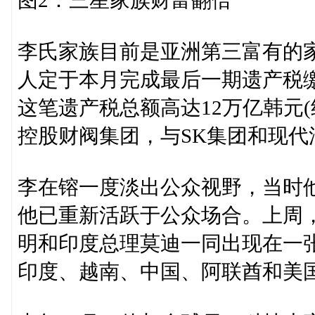
李氏家族目前是亚洲第三富有的
人定于本月完成最后一期遗产税
这笔遗产税总额高达12万亿韩元(
控股财阀集团，与SK集团和现
李在镕一度淡出公众视野，当时
他已重新活跃于公众场合。上周
明和印度总理莫迪一同出现在一
印度、越南、中国、阿联酋和美