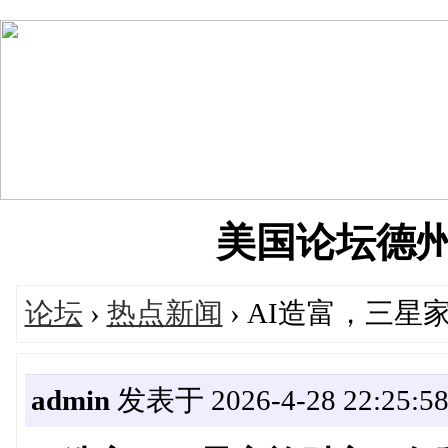
美国论坛德州华人
论坛
›
热点新闻
› AI造富，三星
admin
发表于 2026-4-28 22:25:5