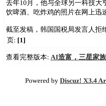
去年10月，他与全球另一科技大亨、英伟
饮啤酒、吃炸鸡的照片在网上迅
截至发稿，韩国国税局发言人拒
页:
[1]
查看完整版本:
AI造富，三星家族
Powered by
Discuz! X3.4 Ar