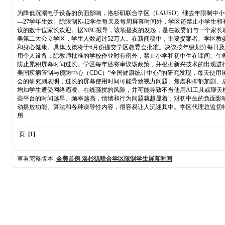
为降低沉溺电子设备的负面影响，洛杉矶联合学区（LAUSD）继去年限制中小
—27学年生效。除限制K-12学生每天及每周屏幕时间外，学区还禁止小学生
议的数十位家长欢迎。据NBC报导，该项提案的发起，是在教委们与一个家长联盟
美第二大公立学区，学生人数超过52万人。在新闻稿中，主要提案者、学区教委
和身心健康。具体政策将于6月份提交学区教委会批准。决议按年级划分每日及
用个人设备；除教师批准的学校作业时有例外，禁止小学和初中生在课间、午餐休息时
防止累积屏幕时间过长。学区每年还将审议该政策，并根据新兴技术的出现进
美国疾病管制与预防中心（CDC）“全国健康统计中心”的研究发现，每天使用
会的研究则表明，过长的屏幕使用时间可能导致视力问题、焦虑和抑郁加剧、成
增加学生遭受网络霸凌、在线骚扰的风险，并可能导致不当使用AI工具或聊天机器
些平台的时间越早、频率越高，情绪和行为问题就越显着，对初中生的负面影响
动播放功能、算法和各种误导性内容，很容易让人沉迷其中。学区代理总监切特（A
用
页:
[1]
查看完整版本:
全美首例 洛杉矶联合学区限制学生屏幕时间