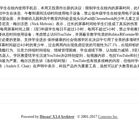
学生在校内使用手机后，本周又投票作出新的决议：限制学生在校内的屏幕时间，此举开创
和初中生在休息、午餐和课间活动时间使用电子设备，禁止低年级学生在校使用电子设备，
会面，并亲睹幼儿园和高中教室内到处是低头玩iPad或Chromebook的少年儿
尼克・梅尔沃恩（Nick Melvoin）表示，过长的屏幕时间给学生们造成了真实
每周屏幕时间上限：3至5年级学生每日不超过1小时，每周不超过5小时，禁止学前教
间使用设备；考虑禁止访问YouTube，并屏蔽非教学性质的Roblox和Fortn
行必要的更新。支持学业进步 保持健康的社会情感学区在决议中引用了全美的多项研
屏幕时间超过4小时的青少年，过去两周内出现焦虑症状的可能性为27.1%，出现抑郁
瘾行为、注意力持续时间缩短、情绪管理困难、学业成绩下降、认知能力减弱，8至
人。学区教委忧学生沉迷YouTube决议特别提到，短视频内容，包括YouTube
最为严重。梅尔沃恩告诉《洛杉矶时报》，YouTube也有很多很棒的内容，但他对
ndrés E. Chait）在声明中表示，科技产品作为重要工具，虽然可以扩大教
Powered by
Discuz! X3.4 Archiver
© 2001-2017
Comsenz Inc.