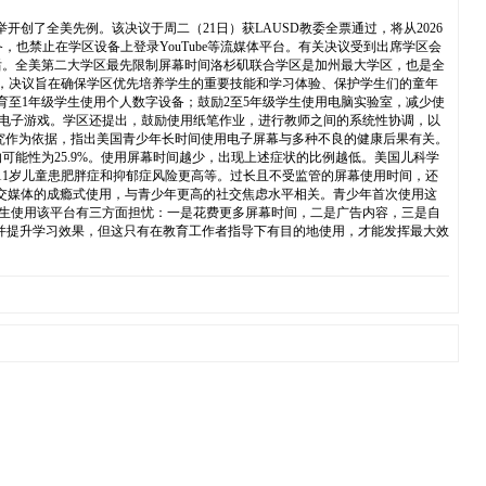
了全美先例。该决议于周二（21日）获LAUSD教委全票通过，将从2026
也禁止在学区设备上登录YouTube等流媒体平台。有关决议受到出席学区会
童之后。全美第二大学区最先限制屏幕时间洛杉矶联合学区是加州最大学区，也是全
的伤害，决议旨在确保学区优先培养学生的重要技能和学习体验、保护学生们的童年
育至1年级学生使用个人数字设备；鼓励2至5年级学生使用电脑实验室，减少使
ite等电子游戏。学区还提出，鼓励使用纸笔作业，进行教师之间的系统性协调，以
究作为依据，指出美国青少年长时间使用电子屏幕与多种不良的健康后果有关。
的可能性为25.9%。使用屏幕时间越少，出现上述症状的比例越低。美国儿科学
11岁儿童患肥胖症和抑郁症风险更高等。过长且不受监管的屏幕使用时间，还
和社交媒体的成瘾式使用，与青少年更高的社交焦虑水平相关。青少年首次使用这
学生使用该平台有三方面担忧：一是花费更多屏幕时间，二是广告内容，三是自
育机会并提升学习效果，但这只有在教育工作者指导下有目的地使用，才能发挥最大效