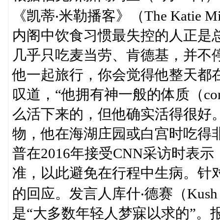
《凯蒂‧米勒播客》（The Katie M
内阁中饮食习惯最失控的人正是
几乎只吃麦当劳、肯德基，并不停喝低
他一起旅行，你会觉得他整天都
叹道，“他拥有神一般的体质（constit
么活下来的，但他确实活得很好
物，他在海湖庄园或白宫时吃得
普在2016年接受CNN采访时表
准，以此避免在行程中生病。针
的回应。发言人库什‧德赛（Kush
是“大多数年轻人梦寐以求的”。