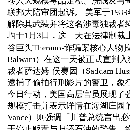
卷入大规模毒品走私、洗钱及与哥
联邦大陪审团起诉。 美军于19
解除其武装并将这名涉毒独裁者
均于1月3日，这一天在法律制裁上
谷巨头Theranos诈骗案核心人物拉米
Balwani）在这一天被正式宣判
裁者萨达姆·侯赛因（Saddam H
逮捕了偷拍行刑影片的警卫，象
今日行动，美国高层官员展现了
规模打击并表示详情在海湖庄园的
Vance）则强调「川普总统言
于停止贩毒与归还石油的警告，终