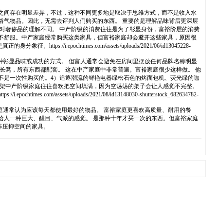
」之间存在明显差异，不过，这种不同更多地是取决于思维方式，而不是收入水
俗气物品。因此，无需去评判人们购买的东西。 重要的是理解品味背后更深层
阶层对奢侈品的理解不同。 中产阶级的消费往往是为了彰显身份，富裕阶层的消费
不舒服。中产家庭经常购买这类家具，但富裕家庭却会避开这些家具，原因很
times.com/assets/uploads/2021/06/id13045228-
这是一种彰显品味或成功的方式。 但富人通常会避免在房间里摆放任何品牌名称明显
长凳，所有东西都配套。 这在中产家庭中非常普遍。富裕家庭很少这样做。 他
不是一次性购买的。4）追逐潮流的鲜艳电器绿松石色的烤面包机、荧光绿的咖
物架中产阶级家庭往往喜欢把空间填满，因为空荡荡的架子会让人感觉不完整。
uploads/2021/08/id13148030-shutterstock_682634782-
裕家庭通常认为应该每天都使用最好的物品。 富裕家庭更喜欢高质量、耐用的餐
给人一种巨大、醒目、气派的感觉。 是那种十年才买一次的东西。但富裕家庭
非压抑空间的家具。