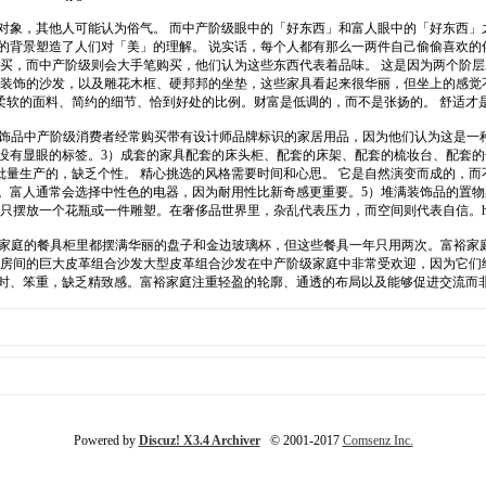
对象，其他人可能认为俗气。 而中产阶级眼中的「好东西」和富人眼中的「好东西
的背景塑造了人们对「美」的理解。 说实话，每个人都有那么一两件自己偷偷喜欢的
人不会买，而中产阶级则会大手笔购买，他们认为这些东西代表着品味。 这是因为两个
度装饰的沙发，以及雕花木框、硬邦邦的坐垫，这些家具看起来很华丽，但坐上的感觉
恰到好处的比例。财富是低调的，而不是张扬的。 舒适才是真正的身分象征。https://i.epoch
满品牌标识的装饰品中产阶级消费者经常购买带有设计师品牌标识的家居用品，因为他们认为
没有显眼的标签。3）成套的家具配套的床头柜、配套的床架、配套的梳妆台、配套的
量生产的，缺乏个性。 精心挑选的风格需要时间和心思。 它是自然演变而成的，而
时。富人通常会选择中性色的电器，因为耐用性比新奇感更重要。5）堆满装饰品的置
奢侈品世界里，杂乱代表压力，而空间则代表自信。https://i.epochtimes.com/assets/
具许多中产阶级家庭的餐具柜里都摆满华丽的盘子和金边玻璃杯，但这些餐具一年只用两次。富
个房间的巨大皮革组合沙发大型皮革组合沙发在中产阶级家庭中非常受欢迎，因为它们
过时、笨重，缺乏精致感。富裕家庭注重轻盈的轮廓、通透的布局以及能够促进交流而
Powered by
Discuz! X3.4 Archiver
© 2001-2017
Comsenz Inc.