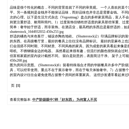
品味是很个性化的概念，不同的背景造就了不同的审美观。 一个人喜欢的某个
平。另一条规则是金钱并不能保证品味，而好品味也并非总是需要金钱。 不同
次的心理。以下是生活方式杂志《Vegoutmag》盘点的多样家居用品，富
则更注重舒适、耐用和简约。1）过度装饰但牺牲舒适度的家具那些笨重、过
简单：奢华始于舒适，而非装饰。在酒店业，最高档的东西总是最舒适的，如柔软的面料、简约的细节、
shutterstock_1644932032-450x253.jpg
舒适的橘色与米色客厅，铺设赤陶色地砖。 (Shutterstock)2）印
的东西。在高级餐厅里，最好的餐具上往往没有品牌标识。 最好的亚麻布上也
们会混搭不同时期、不同材质、不同风格的家具。因为成套的家具看起来像是批
啡机、不锈钢镶金边的电器。 虽然看起来很有趣，但流行的颜色很快就会过
但富裕家庭的室内设计截然不同。 留白是刻意的，表面简洁干净。 架子上可能只摆放一个花瓶或一件雕塑。在
450x268.jpg
图为房间示意图。 (Shutterstock)6）留着特殊场合才用的华丽餐
具，可以经常使用。重点不在于展示奢华，而在于每天体验奢华。7）占据整
的室内设计往往会避免使用占据整个房间的笨重家具。 这些沙发通常看起来
页:
[1]
查看完整版本:
中产阶级眼中7样「好东西」 为何富人不买