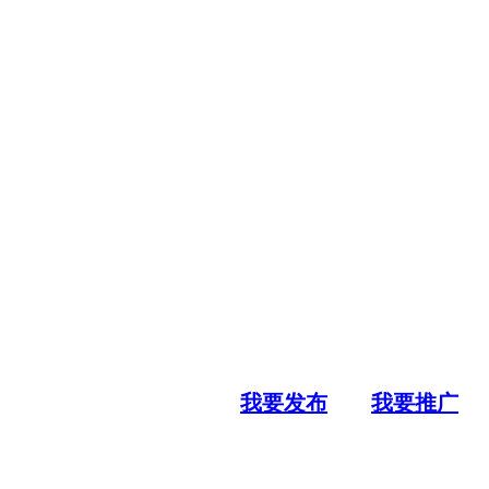
我要发布
我要推广