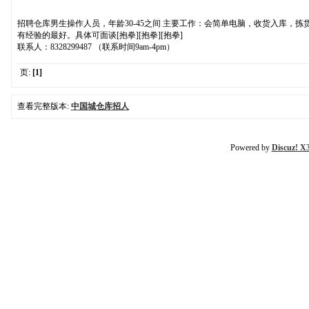
招聘仓库男生操作人员，年龄30-45之间 主要工作：会简单电脑，收货入库，拣
有经验的最好。具体可面谈[抱拳][抱拳][抱拳]
联系人：8328299487 （联系时间9am-4pm）
页:
[1]
查看完整版本:
中国城仓库招人
Powered by
Discuz! X3