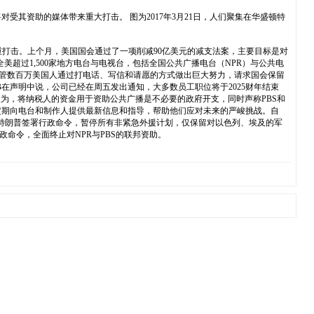
将对受其资助的媒体带来重大打击。 图为2017年3月21日，人们聚集在华盛顿特
重打击。上个月，美国国会通过了一项削减90亿美元的减支法案，主要目标是对
美超过1,500家地方电台与电视台，包括全国公共广播电台（NPR）与公共电
）表示，尽管数百万美国人通过打电话、写信和请愿的方式做出巨大努力，请求国会保留
B在声明中说，公司已经在周五发出通知，大多数员工职位将于2025财年结束
认为，将纳税人的资金用于资助公共广播是不必要的政府开支，同时声称PBS和
将定期向电台和制作人提供最新信息和指导，帮助他们应对未来的严峻挑战。自
25日，特朗普签署行政命令，暂停所有非紧急外援计划，仅保留对以色列、埃及的军
签署行政命令，全面终止对NPR与PBS的联邦资助。