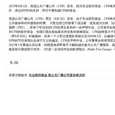
2025年8月1日，美国公共广播公司（CPB）宣布，因为失去联邦资金，CPB将
区，表达对PBS的支持，呼吁不要削减CPB的资金。
美国公共广播公司（CPB）周五（8月1日）宣布，由于失去联邦基金，CPB
公共媒体和对外援助的经费。 川普总统已经签署了该法案，使其成为法律。法案中
视网（PBS）。具有57年历史的CPB在周五发布的一份声明中说，公司将开始有序
对CPB的联邦资金，但我们现在面临着关闭业务的艰难现实。 CPB始终致力
（即9月30日）时被裁掉，但有一个小型过渡团队将留任至2026年1月，以
NPR的节目表现出反保守主义的偏见。CPB在声明中说，公司董事会和管理层
2025年1月重返白宫以来，特朗普政府即着手大幅削减外援与公共广播预算，落实
援及部分紧急医疗支持。 3月进一步冻结对自由欧洲电台（Radio Free Europ
页:
[1]
查看完整版本:
失去联邦资金 美公共广播公司宣布将关闭