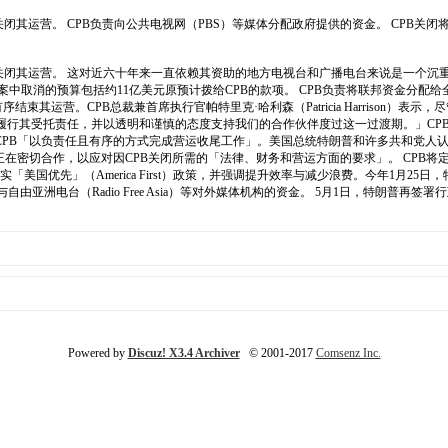
关闭其运营。 CPB负责向公共电视网（PBS）等媒体分配政府提供的资金。 CPB关闭
将关闭其运营。 这对近六十年来一直依赖其资助的地方电视台和广播电台来说是一个沉
取消的预算包括约11亿美元原预计拨给CPB的款项。 CPB负责将联邦资金分配给全
结束其运营。CPB总裁兼首席执行官帕特里克·哈利森（Patricia Harrison
于履行其受托责任，并以透明和谨慎的态度支持我们的合作伙伴度过这一过渡期。」CP
确保CPB「以负责任且有序的方式完成营运收尾工作」。美国总统特朗普和许多共和党人
正在密切合作，以应对因CPB关闭所需的「法律、财务和营运方面的要求」。 CPB
「美国优先」（America First）政策，并强调提升效率与减少浪费。今年1月
e）与自由亚洲电台（Radio Free Asia）等对外媒体机构的资金。 5月1日，特朗普再
Powered by
Discuz! X3.4 Archiver
© 2001-2017
Comsenz Inc.