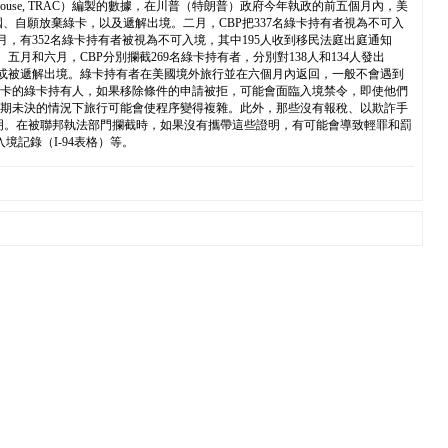
ccess Clearinghouse, TRAC）編製的數據，在川普（特朗普）政府今年執政的前五個月內，美
假釋進入美國、自願放棄綠卡，以及遞解出境。二月，CBP把337名綠卡持有者視為不可入
月，有352名綠卡持有者被視為不可入境，其中195人收到移民法庭出庭通知
五月和六月，CBP分別攔截269名綠卡持有者，分別對138人和134人發出
加速遣返或被遞解出境。綠卡持有者在美國境外旅行並在六個月內返回，一般不會遇到
綠卡的綠卡持有人，如果移除條件的申請被拒，可能會面臨入境禁令，即使他們
或綠卡續期未決的情況下旅行可能會使程序變得複雜。此外，那些沒有報稅、以欺詐手
證明。在被聯邦執法部門攔截時，如果沒有攜帶這些證明，有可能會導致輕罪和罰
境記錄（I-94表格）等。