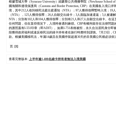
根據雪城大學（Syracuse University）紐豪斯公共傳播學院（Newhouse School o
國海關和邊境保護局（Customs and Border Protection, C
境，其中212人收到移民法庭出庭通知（NTA）；97人獲得假釋暫時入境；1
（NTA），125人獲得假釋；26人自願交出綠卡；3人面臨加速遣返；5人被遞解
NTA；分別有102人和104人獲得假釋；分別有21人和27人自願交出綠卡。
任何問題，但在某些情況下，入境時會遇到麻煩。CBP有權拘留存在法律問題
的護照蓋有I-551印章（即ADIT）。如果I-751表格被拒，永久合法居民
段獲得政府福利或違反移民法的綠卡持有者在旅行時應特別謹慎。7月23日，
款。根據美國移民法，年滿14歲且在美國停留超過30天的非美國公民都必須依法攜
页:
[1]
查看完整版本:
上半年逾1,400名綠卡持有者無法入境美國