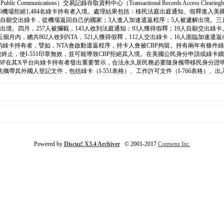
f Public Communications）交易記錄存取資料中心（Transactional Records A
BP）在美國各入境口岸和機場拒絕1,484名綠卡持有者入境。處理結果包括：移民法庭出庭通知、
9人自願交出綠卡，從機場返回自己的國家；3人進入加速遣返程序；5人被遞解出境。三
出境。四月，257人被攔截，143人收到法庭通知；93人獲得假釋；19人自願交出綠卡。
在這五個月內，總共802人收到NTA，521人獲得假釋，112人交出綠卡，16人面臨
的綠卡持有者，譬如，NTA會啟動遣返程序，持卡人會被CBP拘留。持有兩年有條件
身分即被終止，使I-551印章無效，並可能導致CBP拒絕其入境。在美國公民身分申請
CBP在其X平台向綠卡持有者發出重要警示，合法永久居民務必要隨身攜帶移民身分
帶其外國人登記文件，包括綠卡（I-551表格）、工作許可文件（I-766表格）、出入
Powered by
Discuz! X3.4 Archiver
© 2001-2017
Comsenz Inc.