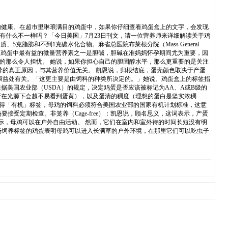
的健康。在超市里琳琅满目的鸡蛋中，如果你仔细查看鸡蛋盒上的文字，会发现
有什么不一样吗？「今日美国」7月23日刊文，请一位营养师来详细解读关于鸡
、5克脂肪和不到1克碳水化合物。麻省总医院布莱根分院（Mass General
还表示，鸡蛋中最有益的微量营养素之一是胆碱，胆碱在准妈妈怀孕期间尤为重要，因
为的那么令人担忧。 她说，如果你担心自己的胆固醇水平，那么更重要的是关注
异的真正原因，与其营养价值无关。 凯恩说，归根结底，蛋壳颜色取决于产蛋
康益处有关。「这更主要是由饲料的种类所决定的。」她说。鸡蛋盒上的标签指
据美国农业部（USDA）的规定，决定鸡蛋是否应该被标记为AA、A或B级的
蛋在光源下会越不易看到蛋黄），以及蛋清的稠度（理想的蛋白是坚实浓稠
蛋获得「有机」标签，母鸡的饲料必须符合美国农业部的国家有机计划标准，这意
受定期检查。非笼养（Cage-free）：凯恩说，顾名思义，这词表示，产蛋
这表示，母鸡可以在户外自由活动。 然而，它们在室内和室外待的时间长短没有明
贴有牧场饲养标签的鸡蛋表明母鸡可以进入长满草的户外环境，在那里它们可以吃虫子