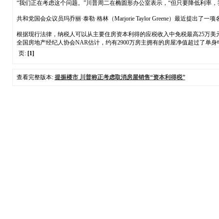
“我们正在考虑这个问题。”川普周二在椭圆形办公室表示，“但只要降低利率
共和党国会众议员玛乔丽·泰勒·格林（Marjorie Taylor Greene）
根据现行法律，纳税人可以从主要住房资本利得的应税收入中免税最高25万美元
全国房地产经纪人协会NAR估计，约有2900万房主拥有的房屋净值超过了单
页:
[1]
查看完整版本:
提振楼市 川普称正考虑取消房屋销售“资本利得税”