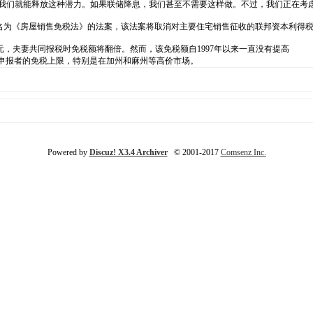
，我们就能释放这种潜力。如果联储降息，我们甚至不需要这样做。不过，我们正在考
最近提出了一项名为《房屋销售免税法》的法案，该法案将取消对主要住宅销售征收的联邦资本利得
，夫妻共同报税时免税额将翻倍。然而，该免税额自1997年以来一直没有提高
身申报者的免税上限，特别是在加州和麻州等高价市场。
Powered by
Discuz! X3.4 Archiver
© 2001-2017
Comsenz Inc.