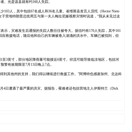
者。光是该县就有约160人失踪。
，其中包括67名成人和36名儿童。崔维斯县发言人涅托（Hector Nieto
督徒女子营地特朗普总统周五与第一夫人梅拉尼娅视察灾情时说道，“我从未见过这
家表示，灾难发生后通报的失踪人数往往被夸大。据信约有170人失踪，其中161
他正在回应救援电话，随后他和自己的车辆被卷入汹涌的洪水中。车辆已被找到，但
到1至3英寸，部分地区降雨量可能接近6英寸。径流可能导致低洼地区，包括河
警有效期限至7月13日晚上7点。
示，“得到其他州的支持，我们得以继续进行救援工作。”阿博特也感谢加州、北达科
7月4日遭遇了最严重的洪灾。据报告，罹难者还包括营地主人伊斯特兰（Dick