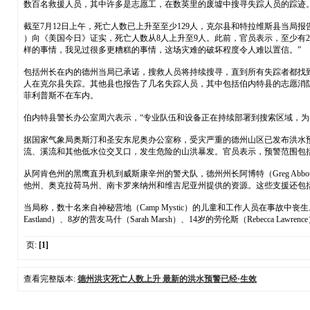
数百名救援人员，其中许多是志愿工，在数英里的废墟中搜寻失踪人员的踪迹。
截至7月12日上午，死亡人数已上升至至少129人，克尔县和特拉维斯县当局报告
）向《美国今日》证实，死亡人数从8人上升至9人。此前，官员表示，至少有27
样的事情，我见过很多更糟糕的事情，这场灾难的破坏程度令人难以置信。”
包括州长在内的德州当局已承诺，搜救人员将持续搜寻，直到所有失踪者都找到为止
人在克尔县失踪。其他县也报告了几名失踪人员，其中包括伯内特县的志愿消防队长
菲利普斯不在车内。
伯内特县警长办公室周六表示，“专业队伍和设备正在持续部署到搜索区域，为
据国家气象局奥斯汀和圣安东尼奥办公室称，受灾严重的德州山区已发布洪水预警
流、溪流和其他低水位交叉口，发生危险的山洪暴发。官员表示，预警范围包括
从阿肯色州的黑鹰直升机到威斯康辛州的警犬队，德州州长阿博特（Greg Ab
他州、奥克拉荷马州、南卡罗来纳州和维吉尼亚州提供的资源。这些支援还包
当局称，数十名来自神秘营地（Camp Mystic）的儿童和工作人员在事故
Eastland）、8岁的营友马什（Sarah Marsh）、14岁的劳伦斯（Rebecca Lawre
页:
[1]
查看完整版本:
德州洪灾死亡人数上升 最新的洪水预警已经·生效