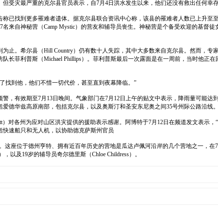
但受灾最严重的克尔县官员表示，自7月4日洪水发生以来，他们还没有救出任何幸存
称已找到更多罹难者遗体。据克尔县联合资讯中心称，该县的罹难者人数已上升至至少103人
名来自神秘营（Camp Mystic）的营友和辅导员丧生。神秘营是个备受欢迎的基
。希尔县（Hill Country）仍有数十人失踪，其中大多数来自克尔县。然而，专
菲利普斯（Michael Phillips）。菲利普斯最后一次露面是在一周前，当时
了找到他，他们不惜一切代价，甚至直到夜幕降临。”
，有效期至7月13日晚间。气象部门在7月12日上午的贴文中表示，降雨量可能达
爱德华兹高原南部，包括克尔县，以及奥斯汀和圣安东尼奥之间35号州际公路沿线。预
bott）对各州为应对山区洪灾提供的援助表示感谢。阿博特于7月12日在频道发文表
括快速船只和无人机，以协助德克萨斯州官员
中丧生。这座位于德州亨特、拥有近百年历史的营地是瓜达卢佩河沿岸的几个营地之一，在
nce），以及19岁的辅导员奇尔德里斯（Chloe Childress）。