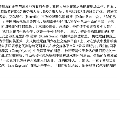
，联邦政府正在与州和地方政府合作，救援人员正在竭尽所能在现场工作。周五，
，救援人员已疏散超过850名未受伤人员，8名受伤人员，并已找到27具遇难者尸体。 遇难者
Kerrville）市政经理道尔顿‧赖斯（Dalton Rice）说，「我们已
化。」美国国家气象局警告说，德州部分地区周六将发生危及生命的洪暴，并敦
合作，协调可能的联邦援助，力求减轻损失。总统说，他们还不知道有多少人死亡，
。 我们正在与州长合作，这是一件可怕的事。」周六，特朗普总统在他的社交
全部长克里斯蒂·诺姆（Kristi Noem）很快就会到达那里。 梅拉尼娅和我正
表示慰问美国第一夫人梅拉尼娅周六在社交媒体平台X上，对在洪灾中受影响孩
斯向灾民表示慰问副总统万斯周六在社交媒体平台X上发表声明说，我们的国家
Camp Mystic）中失踪孩子的消息。 神秘营是位于瓜达卢佩河河边的一
和战术军用车辆，帮助救援和疏散德州中部被洪水围困的居民。焦急的父母和家
之一。「一架直升机降落并开始带人们离开。 真的很吓人。」她说。一女子营地负责
尔（Jane Ragsdale）在洪水中丧生。「我们收到消息，简‧拉格斯代尔没能闯过