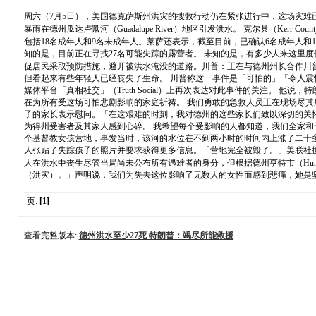
周六（7月5日），美国德克萨斯州洪灾的搜救行动仍在紧张进行中，这场灾难
暴雨在德州瓜达卢佩河（Guadalupe River）地区引发洪水。 克尔县（Kerr
包括18名成年人和9名未成年人。莱萨还表示，截至目前，已确认6名成年人和1名未
知的是，目前正在寻找27名可能失踪的露营者。 未知的是，有多少人来这里
促居民采取预防措施，避开被洪水淹没的道路。川普：正在与德州州长合作川普总
但看起来有些年轻人已经丧失了生命。 川普称这一事件是「可怕的」「令人震
媒体平台「真相社交」（Truth Social）上再次表达对此事件的关注。 他
在为所有受这场可怕悲剧影响的家庭祈祷。 我们勇敢的急救人员正在现场尽其
子的家长表示慰问。「在这艰难的时刻，我对德州的这些家长们致以深切的关
为得州受害者及其家人感到心碎。 我希望每个受影响的人都知道，我们全家和千
个基督教女孩营地，事发当时，该河的水位在不到两小时的时间内上涨了二十
人张贴了失踪孩子的照片并要求获得更多信息。「营地完全被毁了。」美联社援引13
人在洪水中丧生尽管当局尚未公布所有遇难者的身分，但根据德州亨特市（Hunt）女子营
（洪灾）。」声明说，我们为失去这位影响了无数人的女性而感到悲痛，她是
页:
[1]
查看完整版本:
德州洪水至少27死 特朗普：竭尽所能救援