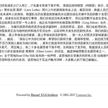
已经造成至少27人死亡，27名夏令营者下落不明。 美国总统特朗普（特朗普）表示
 County）警长拉里‧莱萨（Larry Leitha）周六上午的新闻发布会上说，截至目前
成年人的身份。救援队伍仍在紧急抢救被高水位困住或在灾难中失踪的数十名受害者。克尔维尔（
度假，或者在社区里做其它事情，我们目前还没有具体数字。 所以这些数字会发生变
统周五在空军一号上表示，他正在与德州州长格雷格‧阿博特（Greg Abbott）
惊的」。当被问及联邦政府是否会提供援助时，总统回答说，是的，我们会处理好的
说，特朗普政府正在与德州的州和地方官员合作，以应对昨天发生的悲剧性洪水。 我们的国土安
所能。 愿上帝保佑这些家庭，愿上帝保佑得克萨斯州。」第一夫人对受洪灾影响家庭
怀。」她说， 「我在心中为你们祈祷，希望你们获得力量、慰藉和坚韧。」副总统万
百万美国人都在为他们祈祷。」家长们焦急等待失踪孩子的消息家长们迫切想知道神秘营（
多英尺。 周五晚上，有二十多名露营者下落不明。当局派出了直升机、救援游泳人员
岁女孩埃莉诺·莱斯特（Elinor Lester）的话说。 她是神秘营数百名露营者
地Heart O'the Hills'发布的一份声明，该营地的主管兼共同所有人简·拉格斯代
坚强和强大的代名词。该营地位于瓜达卢佩河河畔，大多数人的下落已被确认。
Powered by
Discuz! X3.4 Archiver
© 2001-2017
Comsenz Inc.