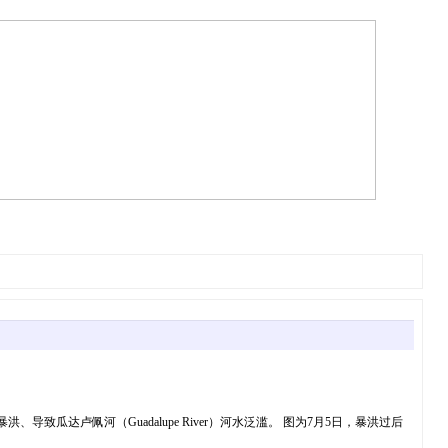
年7月4日，德州克尔维尔市发生暴洪、导致瓜达卢佩河（Guadalupe River）河水泛滥。 图为7月5日，暴洪过后