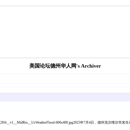
美国论坛德州华人网's Archiver
FP__20250705__64VC2H4__v1__MidRes__UsWeatherFlood-600x400.jpg2025