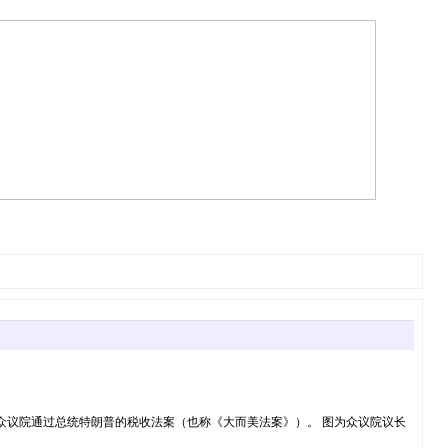
0x400.jpg2025年7月3日，美国国会众议院通过总统特朗普的税收法案（也称《大而美法案》）。 图为众议院议长