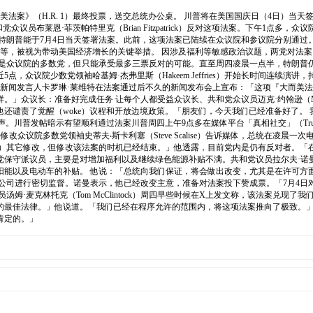
法案》（H.R. 1）最终投票，送交总统办公桌。 川普将在美国国庆日（4日）当天签
州共和党众议员布莱恩·菲茨帕特里克（Brian Fitzpatrick）反对这项法案。下午
特朗普能于7月4日当天签署法案。此前，这项法案已陆续在众议院和参议院分别通过
出等，被视为带动美国经济增长的关键举措。 因涉及福利等敏感政治议题，两党对法
党是众议院的多数党，但只能承受最多三票反对的可能。直至周四凌晨一点半，特朗普
点，众议院少数党领袖哈基姆·杰弗里斯（Hakeem Jeffries）开始长时间连续演
新闻发言人卡罗琳·莱维特在法案通过后不久的新闻发布会上宣布：「这项『大而美
众议长：准备好完成任务 让每个人都受益众议长、共和党众议员迈克·约翰逊（Mike
还谴责了觉醒（woke）议程和开放边境政策。「朋友们，今天我们已经准备好了。 
。川普发帖暗示有望顺利通过法案川普周四上午9点多在媒体平台「真相社交」（Truth
改众议院多数党领袖史蒂夫‧斯卡利塞（Steve Scalise）告诉媒体，总统在凌
的）其它修改，但修改该法案的时机已经结束。」他透露，目前党内是仍有反对者。「
派议员，主要是对增加福利以及继续绿色能源补贴不满。共和党议员拉尔夫·诺曼（Ral
能以及电动车的补贴。 他说：「总统向我们保证，将会做出改变，尤其是在许可方面
公司进行密切监督。诺曼表示，他已经改变主意，准备对法案投下赞成票。「7月4日
姆·麦克林托克（Tom McClintock）周四早些时候在X上发文称，该法案兑现
的最佳法律。」他说道。「我们已经在程序允许的范围内，将这项法案推向了极致。
肯定的。」