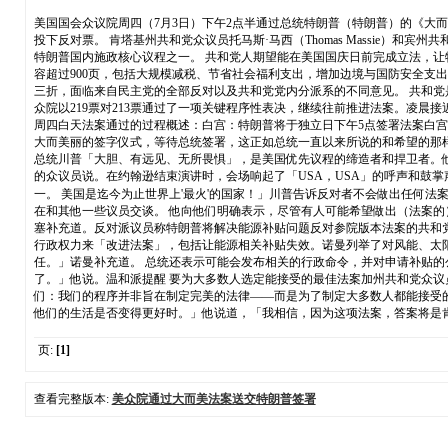
美国国会众议院周四（7月3日）下午2点半通过总统特朗普（特朗普）的《大而美
投下反对票。 肯塔基州共和党众议员托马斯·马西（Thomas Massie）和宾
特朗普国内施政核心议程之一。 共和党人期望能在美国国庆日前完成立法，让
容超过900页，包括大规模减税、节省社会福利支出，增加边境与国防安全支
三折，面临来自民主党的全部反对以及共和党党内分派系的不同意见。 共和
众院以219票对213票通过了一项关键程序性表决，继续往前推进法案。凌晨接近5
周四白天法案通过的过程概述：白宫：特朗普将于独立日下午5点签署法案白宫
大而美丽的签字仪式，等待总统签署，这正如总统一直以来所说的和希望的那样。」
总统川普「大胆、有远见、无所畏惧」，是美国优先议程的缔造者和捍卫者。他
的众议员说。在约翰逊结束演讲时，会场响起了「USA，USA」的呼声和鼓掌声
一。 美国是迄今为止世界上'最火'的国家！」川普告诉反对者不会做出任何法案修
在和其他一些议员交谈。 他向他们明确表示，尽管有人可能希望做出（法案
塞补充道。反对派议员称特朗普将解决能源补贴问题反对参院版本法案的共和党保守
行政权力来「改进法案」，包括让能源相关补贴失效。诺曼列举了对风能、太阳
任。」诺曼补充道。 总统还表示可能会发布相关的行政命令，并对申请补贴的
了。」他说。温和派提醒 要为大多数人选定能接受的最佳法案加州共和党众议员汤
们：我们的程序并非旨在制定完美的法律——而是为了制定大多数人都能接受
他们的生活是否变得更好时。」他说道，「我相信，因为这项法案，答案将是
页:
[1]
查看完整版本:
美众院通过大而美法案送交特朗普签署