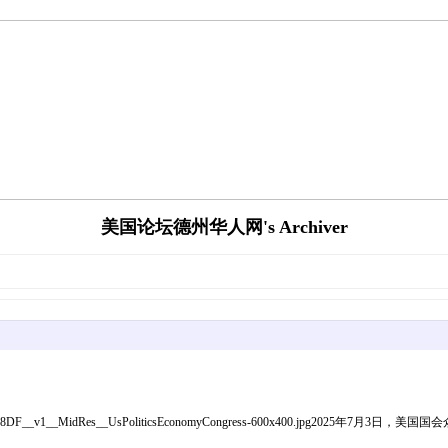
美国论坛德州华人网's Archiver
AFP__20250703__64PX8DF__v1__MidRes__UsPoliticsEconomyCongress-60