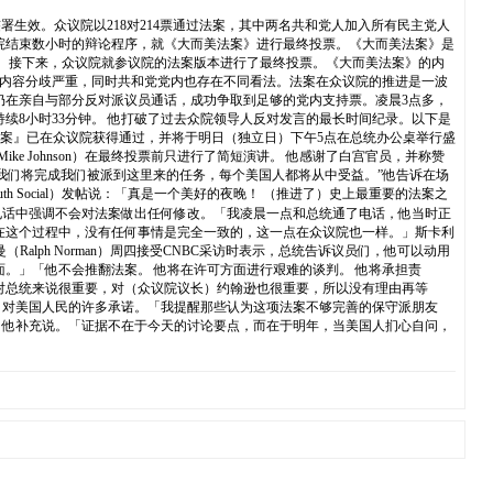
署生效。众议院以218对214票通过法案，其中两名共和党人加入所有民主党人
1点多，众议院结束数小时的辩论程序，就《大而美法案》进行最终投票。《大而美法案》是
。 接下来，众议院就参议院的法案版本进行了最终投票。《大而美法案》的内
案内容分歧严重，同时共和党党内也存在不同看法。法案在众议院的推进是一波
仍在亲自与部分反对派议员通话，成功争取到足够的党内支持票。凌晨3点多，
讲，持续8小时33分钟。 他打破了过去众院领导人反对发言的最长时间纪录。以下是
法案』已在众议院获得通过，并将于明日（独立日）下午5点在总统办公桌举行盛
 Johnson）在最终投票前只进行了简短演讲。 他感谢了白宫官员，并称赞
我们将完成我们被派到这里来的任务，每个美国人都将从中受益。”他告诉在场
 Social）发帖说：「真是一个美好的夜晚！ （推进了）史上最重要的法案之
晨一次电话中强调不会对法案做出任何修改。「我凌晨一点和总统通了电话，他当时正
在这个过程中，没有任何事情是完全一致的，这一点在众议院也一样。」斯卡利
ph Norman）周四接受CNBC采访时表示，总统告诉议员们，他可以动用
。」「他不会推翻法案。 他将在许可方面进行艰难的谈判。 他将承担责
对总统来说很重要，对（众议院议长）约翰逊也很重要，所以没有理由再等
了我们对美国人民的许多承诺。「我提醒那些认为这项法案不够完善的保守派朋友
」他补充说。「证据不在于今天的讨论要点，而在于明年，当美国人扪心自问，