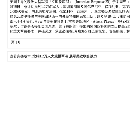
美国主导的欧洲大型军演「立即反应25」（Immediate Response 
6月9日，总计动员约1.2万名军人，演训范围遍及阿尔巴尼亚、保加利亚、克罗地
2,000名美军，与北约盟友法国、保加利亚、西班牙、北马其顿及希腊部队联
腊第20装甲师将与美国田纳西州与佛蒙特州国民警卫队，以及第194工兵旅
部已于4月底至5月8日与美军在雅典-比雷埃夫斯地区（Athens-Pirae
塞尔，讨论是否接受美国总统川普（特朗普）提出的盟国应将国防支出提高至国内生
的重大军费要求，并强调这一承诺必须在6月底海牙峰会前落实。责任编辑：林
页:
[1]
查看完整版本:
北约1.2万人大规模军演 展示美欧联合战力