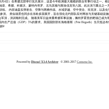
25）于本周三（6月4日）在希腊北部举行实兵展示，这是今年欧洲最大规模的联合军事行动之
亚、希腊、科索沃、蒙特内哥罗、北马其顿与斯洛伐克等八国。此次演习重点之一为希腊东北部
合训练。 内容涵盖实弹射击、空降与两栖作战、水域穿越、空中突击、坦克演，以及化
协同参演。 类似场景也同步在东欧多国展开，旨在强化北约部队应对网攻与关键基础设
us）举行双边军演，演训顺利完成。 随着美军日益倚重希腊军事设施，佩特罗霍里的靶场已
产总值（GDP）5%的要求。美国国防部长海格塞斯（Pete Hegseth）当天
妍#
Powered by
Discuz! X3.4 Archiver
© 2001-2017
Comsenz Inc.