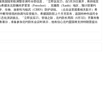
一。根据美国陆军欧洲暨非洲司令部信息，「立即反应25」自5月26日展开，将持续至
佩特罗霍里（Petrochori）、克珊西（Xanthi）地区，预计部署约
学、生物、放射性与核武（CBRN）防护训练。 （点击这里观看相关影片）希
施中断等情境的协调与应变能力。希腊国防部上个月另宣布，该国特种作战司令
成为常态化演训据点。「立即反应25」登场之际，北约防长周四（6月5日）齐聚布鲁
抵达布鲁塞尔，准备参加北约防长会议时表示，他有信心北约盟国将支持特朗普提出