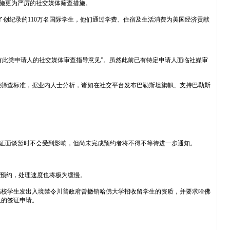
人实施更为严厉的社交媒体筛查措施。
了创纪录的110万名国际学生，他们通过学费、住宿及生活消费为美国经济贡献
有此类申请人的社交媒体审查指导意见”。虽然此前已有特定申请人面临社媒审
些筛查标准，据业内人士分析，诸如在社交平台发布巴勒斯坦旗帜、支持巴勒斯
签证面谈暂时不会受到影响，但尚未完成预约者将不得不等待进一步通知。
复预约，处理速度也将极为缓慢。
高校学生发出入境禁令川普政府曾撤销哈佛大学招收留学生的资质，并要求哈佛
人的签证申请。