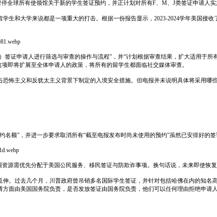
令，正式暂停全球所有使领馆关于新的学生签证预约，并正计划对所有F、M、J类签证申请
生和大学来说都是一项重大的打击。根据一份报告显示，2023-2024学年美国接收
e81.webp
J）签证申请人进行筛选与审查的操作与流程”，并“计划根据审查结果，扩大适用于所
这项即将扩展至全体申请人的政策，将所有的留学生都面临社交媒体审查。
击恐怖主义和反犹太主义背景下制定的入境安全措施。但电报并未说明具体将采用哪
约名额”，并进一步要求取消所有“截至电报发布时尚未使用的预约”虽然已安排好的
a1d.webp
调资源需优先分配于美国公民服务、移民签证与防欺诈事项。换句话说，未来即使恢
延伸。过去几个月，川普政府曾吊销多名国际学生签证，并针对包括哈佛在内的知名
请方面由美国国务院负责，是否发放签证由国务院负责，他们可以任何理由拒绝申请