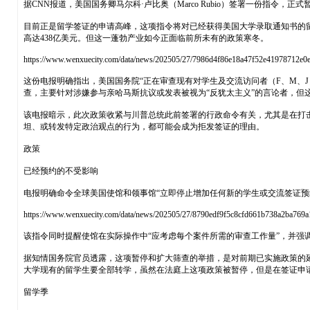
据CNN报道，美国国务卿马尔科·卢比奥（Marco Rubio）签署一份指
目前正是留学签证的申请高峰，这项指令将对已经获得美国大学录取通知书的留学
高达438亿美元。但这一蓬勃产业如今正面临前所未有的政策寒冬。
https://www.wenxuecity.com/data/news/202505/27/7986d4f86e18a47f52e41978712e0
这份电报明确指出，美国国务院“正在审查现有对学生及交流访问者（F、M、
查，主要针对涉嫌参与亲哈马斯抗议或发表被视为“反犹太主义”的言论者，但
该电报暗示，此次政策收紧与川普总统此前签署的行政命令有关，尤其是在打
坦、或转发特定政治观点的行为，都可能会成为拒发签证的理由。
政策
已经预约的不受影响
电报明确命令全球美国使馆和领事馆“立即停止增加任何新的学生或交流签证预
https://www.wenxuecity.com/data/news/202505/27/8790edf9f5c8cfd661b738a2ba769
该指令同时提醒使馆在实际操作中“应考虑每个案件所需的审查工作量”，并强
据知情国务院官员透露，这项暂停和扩大筛查的举措，是对前期已实施政策的
大学现有的留学生要全部转学，虽然在法庭上这项政策被暂停，但是在签证申
留学季