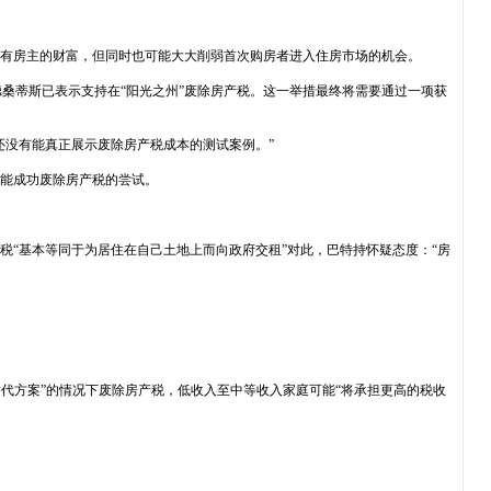
增加现有房主的财富，但同时也可能大大削弱首次购房者进入住房市场的机会。
桑蒂斯已表示支持在“阳光之州”废除房产税。这一举措最终将需要通过一项获
，目前还没有能真正展示废除房产税成本的测试案例。”
未能成功废除房产税的尝试。
税“基本等同于为居住在自己土地上而向政府交租”对此，巴特持怀疑态度：“房
代方案”的情况下废除房产税，低收入至中等收入家庭可能“将承担更高的税收