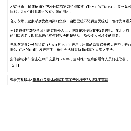
ABC报道，最新被捕的帮凶包括23岁囚犯威廉斯（Trevon William
恤衫，让他们以此攀过装有尖刺的围栏。
官方表示，威廉斯接受盘问期间坚称，自己已经不记得当天经过，包括为何进入
另1名被捕的28岁帮凶则是监狱外人士，涉嫌在外接应其中2名逃犯。在此之前，已
的洞口逃走，因此现在已被控10项协助越狱及一项公职人员渎职的罪名。
纽奥良警务处长赫特森（Susan Hutson）表示，出事的监狱保安极为严
里尔（Liz Murrill）发表声明，重申会把所有协助越狱的人绳之于法。
集体越狱事件发生在16日凌晨约12时半，当时唯一值班的看守人员前往取餐，
页:
[1]
查看完整版本:
新奥尔良集体越狱案 落案帮凶增至7人 5逃犯落网