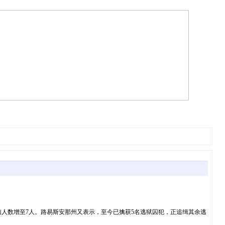
协助其事而被捕，令落案的帮凶人数增至7人。路易斯安那州又表示，至今已擒获5名逃狱囚犯，正追缉其余逃