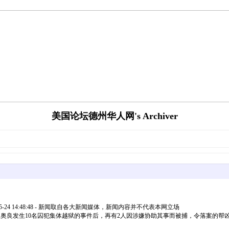
美国论坛德州华人网's Archiver
-24 14:48:48 - 新闻取自各大新闻媒体，新闻内容并不代表本网立场
/92d2750333210Mxy558P.webp纽奥良发生10名囚犯集体越狱的事件后，再有2人因涉嫌