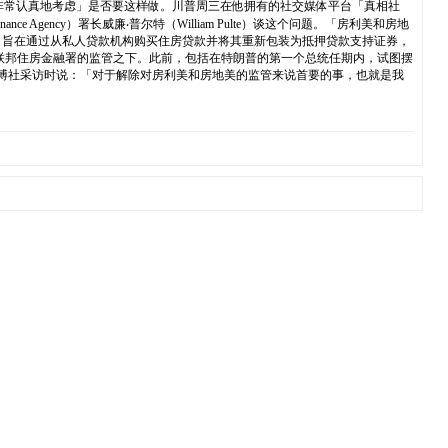
他正在「非常认真地考虑」是否要这样做。川普周三在他拥有的社交媒体平台「真相社
inance Agency）署长威廉‧普尔特（William Pulte）谈这个问题。「房利美和房地
，旨在通过从私人贷款机构购买住房贷款并将其重新包装为抵押贷款支持证券，
的联邦住房金融署的监管之下。此前，包括在特朗普的第一个总统任期内，试图摆
博社采访时说：「对于解除对房利美和房地美的监管来说首要的事，也就是我