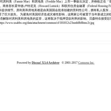
利美（Fannie Mae）和房地美（Freddie Mac）上市一事做出决定，并称
、商务部长霍华德‧卢特尼克（Howard Lutnick）和联邦住房金融署（Federal Housing F
步提供细节。房利美和房地美都是由美国国会批准创建的营利性公司，拥有私人股东
遭受了巨大损失。 为避免对美国经济造成灾难性影响，这两家公司被置于当年新成立
是否解除对房利美和房地美的监管，这将取决于抵押贷款利率的影响。贝森特在接受彭
/data/attachment/common/cf/181812s23nnth8b8htnc2t.jpg
Powered by
Discuz! X3.4 Archiver
© 2001-2017
Comsenz Inc.