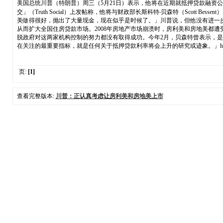
美国总统川普（特朗普）周三（5月21日）表示，他将在近期就抵押贷款融资公司房
交」（Truth Social）上发帖称，他将与财政部长斯科特‧贝森特（Scott Bessent）
美做得很好，抛出了大量现金，现在似乎是时候了。」川普说，但他没有进一
从而扩大全国住房贷款市场。2008年房地产市场崩溃时，房利美和房地美都
脱政府对这两家机构控制的努力都没有取得成功。今年2月，贝森特曾表示，
在关注的最重要指标，就是任何关于抵押贷款利率将会上升的研究或迹象。」https://www.usabbs.org
页:
[1]
查看完整版本:
川普：正认真考虑让房利美和房地美上市