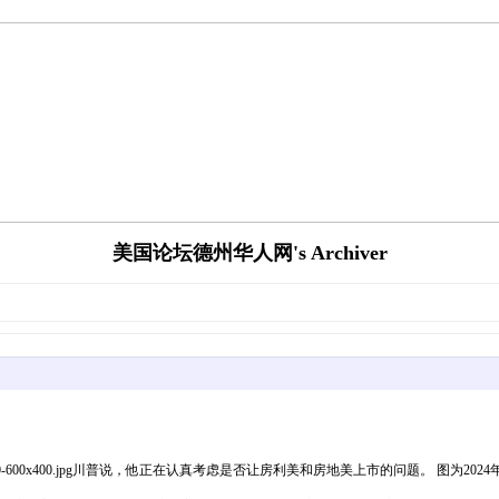
美国论坛德州华人网's Archiver
40-GettyImages-2176951250-600x400.jpg川普说，他正在认真考虑是否让房利美和房地美上市的